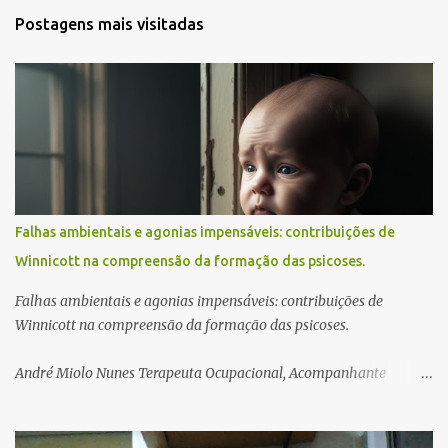
m
Postagens mais visitadas
e
n
t
á
r
i
o
s
Falhas ambientais e agonias impensáveis: contribuições de
Winnicott na compreensão da formação das psicoses.
Falhas ambientais e agonias impensáveis: contribuições de
Winnicott na compreensão da formação das psicoses.
André Miolo Nunes Terapeuta Ocupacional, Acompanhante
Terapêutico, Psicanalista
___________________________________________________________
_________________________________________ Resumo: Este artigo