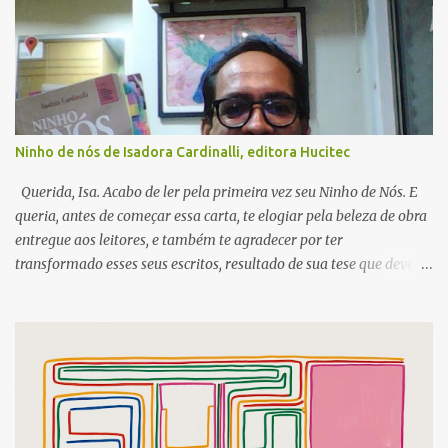
tem como obje...
Ninho de nós de Isadora Cardinalli, editora Hucitec
Querida, Isa. Acabo de ler pela primeira vez seu Ninho de Nós. E
queria, antes de começar essa carta, te elogiar pela beleza de obra
entregue aos leitores, e também te agradecer por ter
transformado esses seus escritos, resultado de sua tese que deve
ter ganhado reconhecimento máximo pela banca, em livro. No
sumário, gostei das palavras pássaros, mas em especial dos verbos
utilizados para cartografar seu processo. Embora não esteja
presente, há um verbo que “bordeja” nas entrelinhas do texto, e
nas desse leitor que aqui escreve. Essa palavra verbo habita, e faz
querer de quem lê, aquilo que possa estreitar uma ligação entre os
saberes experimentados ao longo dessa varredura visual,