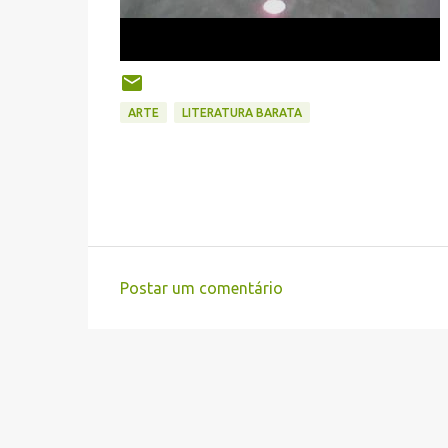
ARTE
LITERATURA BARATA
Postar um comentário
C
o
m
e
n