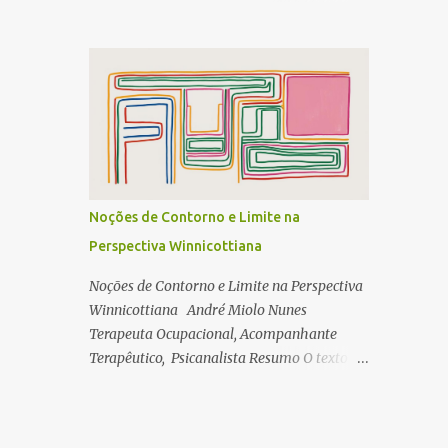
agradecer por ter transformado esses seus
escritos, resultado de sua tese que deve ter
ganhado reconhecimento máximo pela
banca, em livro. No sumário, gostei das
palavras pássaros, mas em especial dos
verbos utilizados para cartografar seu
processo. Embora não esteja presente, há
um verbo que “bordeja” nas entrelinhas do
texto, e nas desse leitor que aqui escreve.
Noções de Contorno e Limite na
Essa palavra verbo habita, e faz querer de
Perspectiva Winnicottiana
quem lê, aquilo que possa estreitar uma
ligação entre os saberes experimentados ao
Noções de Contorno e Limite na Perspectiva
longo dessa varredura visual, atividade que
Winnicottiana André Miolo Nunes
ganha força durante o ato-experimental da
Terapeuta Ocupacional, Acompanhante
leitura. Estou falando de: Resenhar Do latim
Terapêutico, Psicanalista Resumo O texto
resigno, desvendar. Referir minuciosamente.
aborda as noções de contorno e limite na
E, tomei a liberdade de te escrever em
teoria de Donald Winnicott, destacando sua
formato público pra contar alguns motivos e
relevância para o desenvolvimento
diálogos que fiz durante minha leitura.