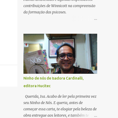
contribuições de Winnicott na compreensão
da formação das psicoses.
André Miolo Nunes
Terapeuta Ocupacional, Acompanhante
Terapêutico, Psicanalista
________________________________________
________________________________________
____________________ Resumo: Este artigo
tem como obje...
Ninho de nós de Isadora Cardinalli,
editora Hucitec
Querida, Isa. Acabo de ler pela primeira vez
seu Ninho de Nós. E queria, antes de
começar essa carta, te elogiar pela beleza de
obra entregue aos leitores, e também te