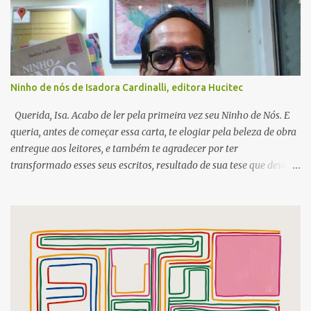
Ninho de nós de Isadora Cardinalli, editora Hucitec
Querida, Isa. Acabo de ler pela primeira vez seu Ninho de Nós. E
queria, antes de começar essa carta, te elogiar pela beleza de obra
entregue aos leitores, e também te agradecer por ter
transformado esses seus escritos, resultado de sua tese que deve
ter ganhado reconhecimento máximo pela banca, em livro. No
sumário, gostei das palavras pássaros, mas em especial dos verbos
utilizados para cartografar seu processo. Embora não esteja
presente, há um verbo que “bordeja” nas entrelinhas do texto, e
nas desse leitor que aqui escreve. Essa palavra verbo habita, e faz
querer de quem lê, aquilo que possa estreitar uma ligação entre os
saberes experimentados ao longo dessa varredura visual,
atividade que ganha força durante o ato-experimental da leitura.