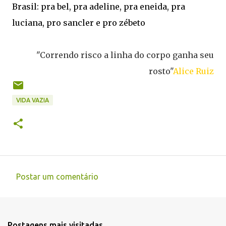
Brasil: pra bel, pra adeline, pra eneida, pra
luciana, pro sancler e pro zébeto
"Correndo risco a linha do corpo ganha seu
rosto"
Alice Ruiz
VIDA VAZIA
Postar um comentário
C
o
m
Postagens mais visitadas