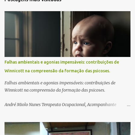
e
n
t
á
r
i
o
s
Falhas ambientais e agonias impensáveis: contribuições de
Winnicott na compreensão da formação das psicoses.
Falhas ambientais e agonias impensáveis: contribuições de
Winnicott na compreensão da formação das psicoses.
André Miolo Nunes Terapeuta Ocupacional, Acompanhante
Terapêutico, Psicanalista
___________________________________________________________
_________________________________________ Resumo: Este artigo
tem como obje...