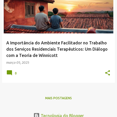
o
s
t
a
g
e
A Importância do Ambiente Facilitador no Trabalho
n
dos Serviços Residenciais Terapêuticos: Um Diálogo
s
com a Teoria de Winnicott
março 05, 2025
0
MAIS POSTAGENS
Tecnologia do Blogger