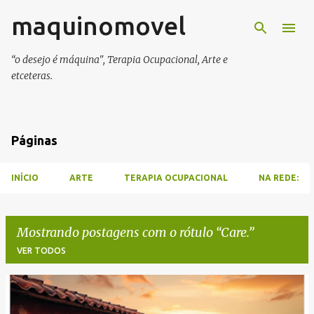
maquinomovel
Pular para o conteúdo principal
“o desejo é máquina", Terapia Ocupacional, Arte e
etceteras.
Páginas
INÍCIO
ARTE
TERAPIA OCUPACIONAL
NA REDE:
Mostrando postagens com o rótulo
Care.
VER TODOS
P