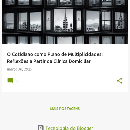
P
o
s
t
a
g
e
O Cotidiano como Plano de Multiplicidades:
n
Reflexões a Partir da Clínica Domiciliar
s
março 30, 2025
0
MAIS POSTAGENS
Tecnologia do Blogger