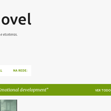
Pular para o conteúdo principal
ovel
e etceteras.
AL
NA REDE:
motional development
VER TODO
+
4