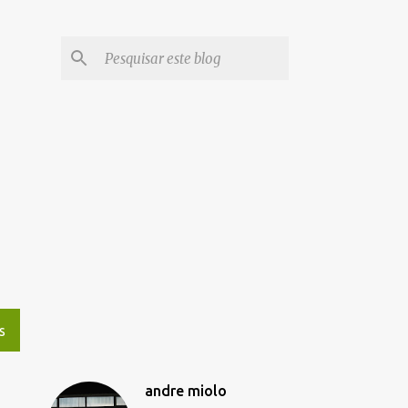
S
andre miolo