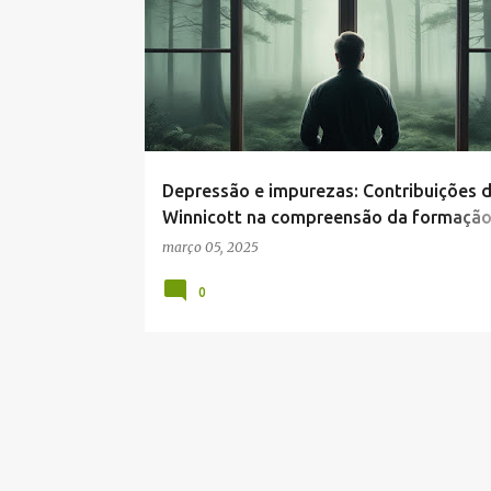
o
s
t
a
g
e
Depressão e impurezas: Contribuições 
n
Winnicott na compreensão da formação
s
depressões.
março 05, 2025
0