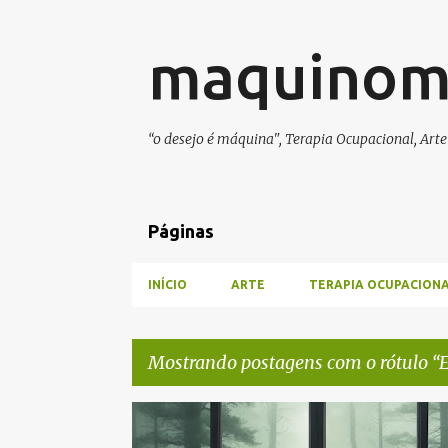
maquinom
“o desejo é máquina", Terapia Ocupacional, Arte 
Páginas
INÍCIO
ARTE
TERAPIA OCUPACION
Mostrando postagens com o rótulo
E
P
CONCERN
CONCERNIMENTO
DEPRESSÃO